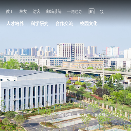
生
教工
校友
访客
邮箱系统
一网通办
人才培养
科学研究
合作交流
校园文化
当前位置：
学校首页
/
学术预告
/
正文